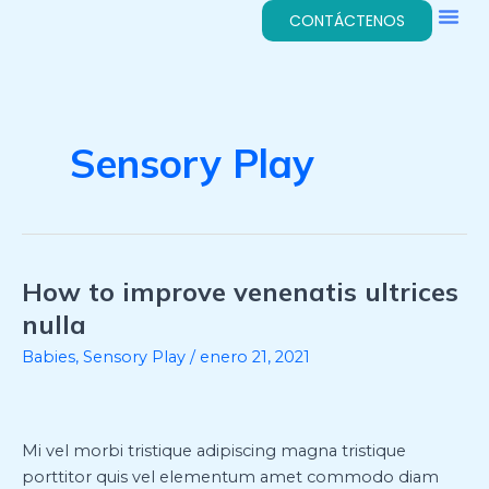
Me
Ir
CONTÁCTENOS
al
contenido
Sensory Play
How to improve venenatis ultrices
How
to
nulla
improve
Babies
,
Sensory Play
/
enero 21, 2021
venenatis
ultrices
nulla
Mi vel morbi tristique adipiscing magna tristique
porttitor quis vel elementum amet commodo diam